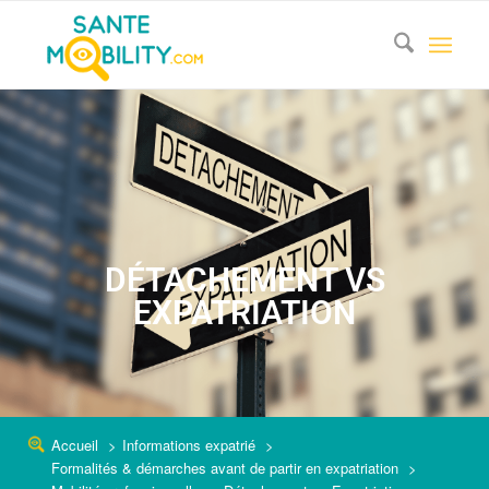
DÉTACHEMENT VS
EXPATRIATION
Accueil
Informations expatrié
Formalités & démarches avant de partir en expatriation