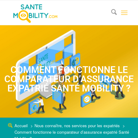
COMMENT FONCTIONNE LE
COMPARATEUR D’ASSURANCE
EXPATRIÉ SANTÉ MOBILITY ?
Accueil
Nous connaître, nos services pour les expatriés
Comment fonctionne le comparateur d’assurance expatrié Santé